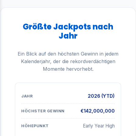
Größte Jackpots nach
Jahr
Ein Blick auf den höchsten Gewinn in jedem
Kalenderjahr, der die rekordverdächtigen
Momente hervorhebt.
2026 (YTD)
€142,000,000
Early Year High