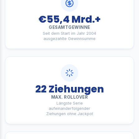
€55,4 Mrd.+
GESAMTGEWINNE
Seit dem Start im Jahr 2004
ausgezahlte Gewinnsumme
22 Ziehungen
MAX. ROLLOVER
Längste Serie
aufeinanderfolgender
Ziehungen ohne Jackpot