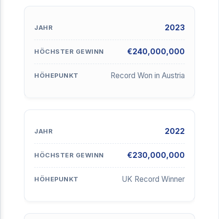
2023
€240,000,000
Record Won in Austria
2022
€230,000,000
UK Record Winner