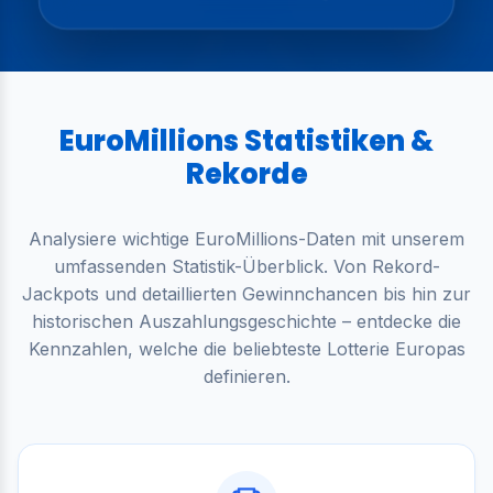
EuroMillions Statistiken &
Rekorde
Analysiere wichtige EuroMillions-Daten mit unserem
umfassenden Statistik-Überblick. Von Rekord-
Jackpots und detaillierten Gewinnchancen bis hin zur
historischen Auszahlungsgeschichte – entdecke die
Kennzahlen, welche die beliebteste Lotterie Europas
definieren.