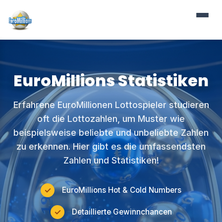
EuroMillions Statistiken
Erfahrene EuroMillionen Lottospieler studieren
oft die Lottozahlen, um Muster wie
beispielsweise beliebte und unbeliebte Zahlen
zu erkennen. Hier gibt es die umfassendsten
Zahlen und Statistiken!
✓
EuroMillions Hot & Cold Numbers
✓
Detaillierte Gewinnchancen