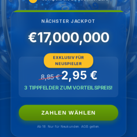
NÄCHSTER JACKPOT
€17,000,000
EXKLUSIV FÜR
NEUSPIELER
2,95 €
8,85 €
3 TIPPFELDER ZUM VORTEILSPREIS!
ZAHLEN WÄHLEN
Ab 18. Nur für Neukunden. AGB gelten.