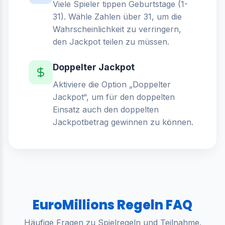
Viele Spieler tippen Geburtstage (1-
31). Wähle Zahlen über 31, um die
Wahrscheinlichkeit zu verringern,
den Jackpot teilen zu müssen.
Doppelter Jackpot
Aktiviere die Option „Doppelter
Jackpot“, um für den doppelten
Einsatz auch den doppelten
Jackpotbetrag gewinnen zu können.
EuroMillions Regeln FAQ
Häufige Fragen zu Spielregeln und Teilnahme.