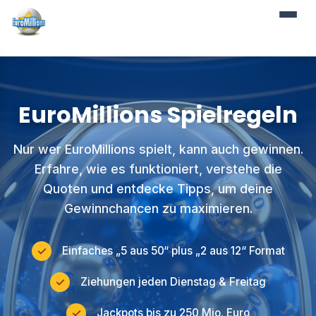
EuroMillions Spielregeln
Nur wer EuroMillions spielt, kann auch gewinnen.
Erfahre, wie es funktioniert, verstehe die
Quoten und entdecke Tipps, um deine
Gewinnchancen zu maximieren.
✓
Einfaches „5 aus 50“ plus „2 aus 12“ Format
✓
Ziehungen jeden Dienstag & Freitag
✓
Jackpots bis zu 250 Mio. Euro