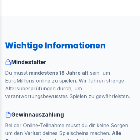
Wichtige Informationen
Mindestalter
Du musst
mindestens 18 Jahre alt
sein, um
EuroMillions online zu spielen. Wir führen strenge
Altersüberprüfungen durch, um
verantwortungsbewusstes Spielen zu gewährleisten.
Gewinnauszahlung
Bei der Online-Teilnahme musst du dir keine Sorgen
um den Verlust deines Spielscheins machen.
Alle