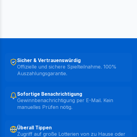
Der Annahmeschluss für die Ziehungen am Dienstag
und Freitag ist in der Regel um
20:30 Uhr
. Wir
empfehlen, die Tipps mindestens eine Stunde vor der
Ziehung abzugeben.
Sicher & Vertrauenswürdig
Offizielle und sichere Spielteilnahme. 100%
Auszahlungsgarantie.
Sofortige Benachrichtigung
Gewinnbenachrichtigung per E-Mail. Kein
manuelles Prüfen nötig.
Überall Tippen
Zugriff auf große Lotterien von zu Hause oder