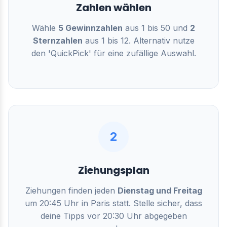
Zahlen wählen
Wähle
5 Gewinnzahlen
aus 1 bis 50 und
2
Sternzahlen
aus 1 bis 12. Alternativ nutze
den 'QuickPick' für eine zufällige Auswahl.
2
Ziehungsplan
Ziehungen finden jeden
Dienstag und Freitag
um 20:45 Uhr in Paris statt. Stelle sicher, dass
deine Tipps vor 20:30 Uhr abgegeben